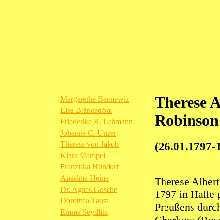
Therese A
Margarethe Bennewiz
Elsa Brändström
Robinson
Friederike R. Lehmann
Johanne C. Unzer
Therese von Jakob
(26.01.1797-
Klara Mampel
Franziska Hündorf
Anselma Heine
Therese Albert
Dr. Agnes Gosche
1797 in Halle 
Dorothea Taust
Preußens durch
Emma Seydlitz
Charkow (Russl