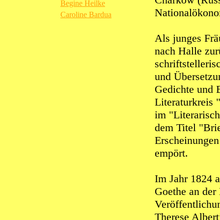
Begine Heilke
Nationalökonom
Caroline Bardua
Als junges Frä
nach Halle zur
schriftstelleri
und Übersetzun
Gedichte und 
Literaturkreis 
im "Literarisc
dem Titel "Bri
Erscheinungen 
empört.
Im Jahr 1824 
Goethe an der 
Veröffentlich
Therese Albert